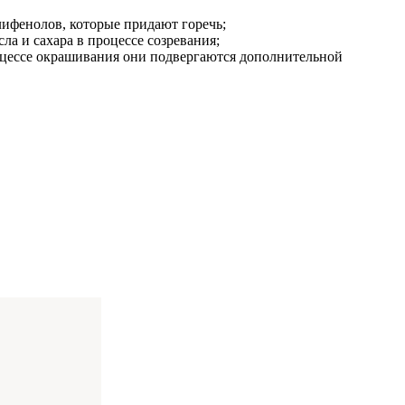
лифенолов, которые придают горечь;
ла и сахара в процессе созревания;
роцессе окрашивания они подвергаются дополнительной