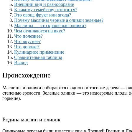
Внешний вид и разнообразие
К какому семейству относятся?
Это овощ, фрукт или ягода?
Почему маслины черные а оливки зеленые?
Маслины — это крашеные оливки?
Чем отличаются на вкус?
Что полезнее?
Что вкуснее?
Что дороже?
Кулинарное применение
Сравнительная таблица
Вывод
Происхождение
Маслины и оливки собираются с одного и того же дерева — оли
степенью зрелости. Зеленые оливки — это недозрелые плоды (и
горькие).
Родина маслин и оливок
Оливковые деревья были известны еще в Древней Греции и Др