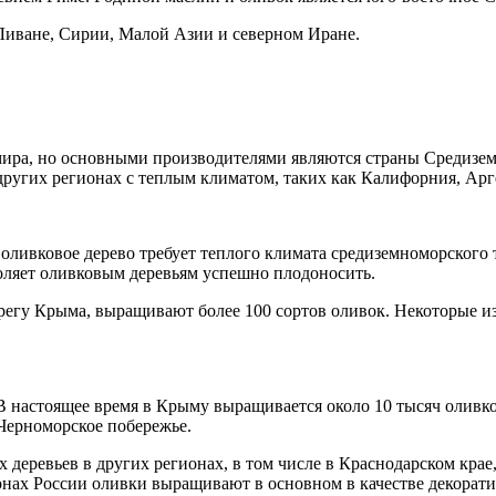
в Ливане, Сирии, Малой Азии и северном Иране.
ира, но основными производителями являются страны Средиземн
ругих регионах с теплым климатом, таких как Калифорния, Арг
о оливковое дерево требует теплого климата средиземноморского
зволяет оливковым деревьям успешно плодоносить.
егу Крыма, выращивают более 100 сортов оливок. Некоторые и
 В настоящее время в Крыму выращивается около 10 тысяч олив
Черноморское побережье.
еревьев в других регионах, в том числе в Краснодарском крае,
ионах России оливки выращивают в основном в качестве декорат