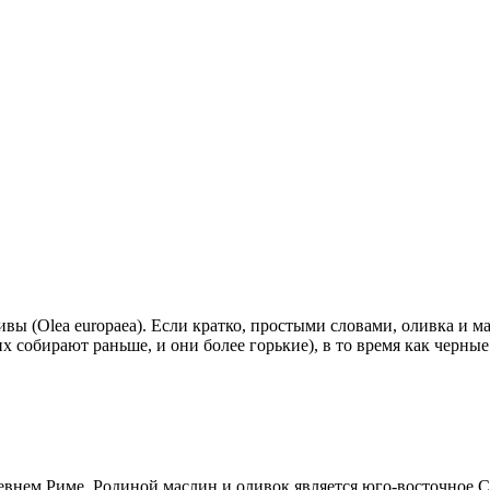
вы (Olea europaea). Если кратко, простыми словами, о
ливка и м
х собирают раньше, и они более горькие), в то время как черны
евнем Риме. Родиной маслин и оливок является юго-восточное 