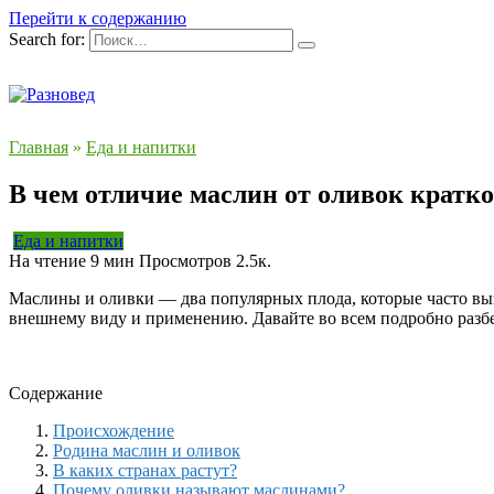
Перейти к содержанию
Search for:
Главная
»
Еда и напитки
В чем отличие маслин от оливок кратк
Еда и напитки
На чтение
9 мин
Просмотров
2.5к.
Маслины и оливки — два популярных плода, которые часто вызы
внешнему виду и применению. Давайте во всем подробно разб
Содержание
Происхождение
Родина маслин и оливок
В каких странах растут?
Почему оливки называют маслинами?