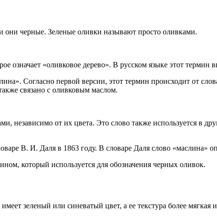
ли они черные. Зеленые оливки называют просто оливками.
рое означает «оливковое дерево». В русском языке этот термин в
на». Согласно первой версии, этот термин происходит от слова
 также связано с оливковым маслом.
, независимо от их цвета. Это слово также используется в друг
варе В. И. Даля в 1863 году. В словаре Даля слово «маслина» о
ином, который используется для обозначения черных оливок.
имеет зеленый или синеватый цвет, а ее текстура более мягкая и