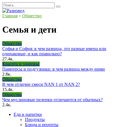
Перейти
Search
к
for:
содержанию
Главная
»
Общество
Семья и дети
Общество
Софья и София: в чем разница, это разные имена или
одинаковые, и как правильно?
27.4к.
Красота и здоровье
Памперсы и подгузники: в чем разница между ними
2.8к.
Общество
В чем отличие смеси NAN 1 от NAN 2?
15.4к.
Общество
Чем муслиновые пеленки отличаются от обычных?
2.4к.
Еда и напитки
Продукты
Блюда и рецепты