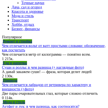
Точные науки
Дача, сад и огород
Красота и здоровье
Мода и стиль
Транспорт
Хобби, отдых
Бизнес, финансы
Популярное
Ремонт и стройка
Чем отличается вольт от ватт простыми словами: обозначение,
как посчитать
Чем отличается метр от килограмма — понятно всем.
1
215к.
Еда и напитки
Суши и роллы: в чем разница (+ наглядные фото)
А давай закажем суши! — фраза, которая делит людей
2
130к.
Природа
Чем отличается лабрадор от ретривера по характеру и
внешности (+фото)
Две пары очаровательных глаз, которые сложно отличить
0
114к.
Мода и стиль
Аутфит и лук: в чем разница, как соотносятся?