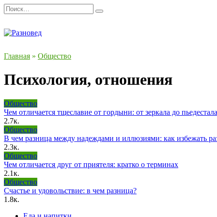
Перейти
Search
к
for:
содержанию
Главная
»
Общество
Психология, отношения
Общество
Чем отличается тщеславие от гордыни: от зеркала до пьедестал
2.7к.
Общество
В чем разница между надеждами и иллюзиями: как избежать ра
2.3к.
Общество
Чем отличается друг от приятеля: кратко о терминах
2.1к.
Общество
Счастье и удовольствие: в чем разница?
1.8к.
Еда и напитки