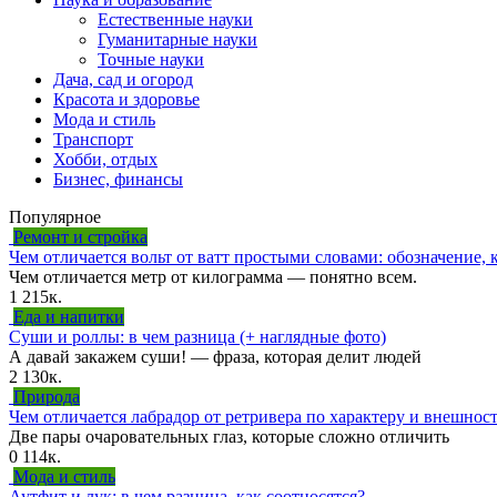
Естественные науки
Гуманитарные науки
Точные науки
Дача, сад и огород
Красота и здоровье
Мода и стиль
Транспорт
Хобби, отдых
Бизнес, финансы
Популярное
Ремонт и стройка
Чем отличается вольт от ватт простыми словами: обозначение, 
Чем отличается метр от килограмма — понятно всем.
1
215к.
Еда и напитки
Суши и роллы: в чем разница (+ наглядные фото)
А давай закажем суши! — фраза, которая делит людей
2
130к.
Природа
Чем отличается лабрадор от ретривера по характеру и внешност
Две пары очаровательных глаз, которые сложно отличить
0
114к.
Мода и стиль
Аутфит и лук: в чем разница, как соотносятся?