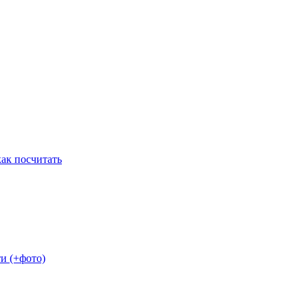
как посчитать
и (+фото)