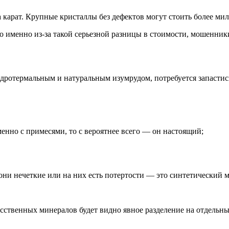
а карат. Крупные кристаллы без дефектов могут стоить более ми
Но именно из-за такой серьезной разницы в стоимости, мошенни
идротермальным и натуральным изумрудом, потребуется запасти
енно с примесями, то с вероятнее всего — он настоящий;
они нечеткие или на них есть потертости — это синтетический 
усственных минералов будет видно явное разделение на отдельны