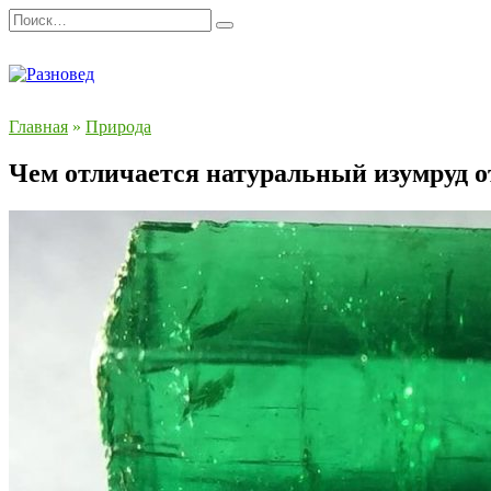
Перейти
Search
к
for:
содержанию
Главная
»
Природа
Чем отличается натуральный изумруд о