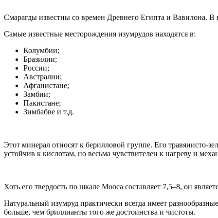
Смарагды известны со времен Древнего Египта и Вавилона. В 
Самые известные месторождения изумрудов находятся в:
Колумбии;
Бразилии;
России;
Австралии;
Афганистане;
Замбии;
Пакистане;
Зимбабве и т.д.
Этот минерал относят к берилловой группе. Его травянисто-зе
устойчив к кислотам, но весьма чувствителен к нагреву и меха
Хоть его твердость по шкале Мооса составляет 7,5–8, он являет
Натуральный изумруд практически всегда имеет разнообразные
больше, чем бриллианты того же достоинства и чистоты.