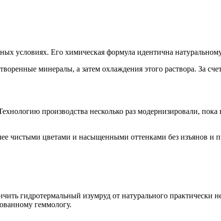
ных условиях. Его химическая формула идентична натуральному
воренные минералы, а затем охлаждения этого раствора. За сче
Технологию производства несколько раз модернизировали, пока
олее чистыми цветами и насыщенными оттенками без изъянов и п
личить гидротермальный изумруд от натурального практически 
ованному геммологу.