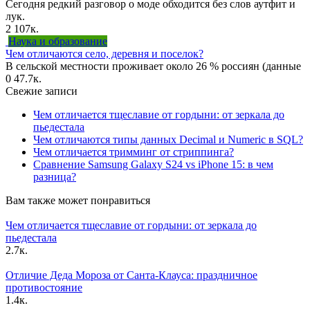
Сегодня редкий разговор о моде обходится без слов аутфит и
лук.
2
107к.
Наука и образование
Чем отличаются село, деревня и поселок?
В сельской местности проживает около 26 % россиян (данные
0
47.7к.
Свежие записи
Чем отличается тщеславие от гордыни: от зеркала до
пьедестала
Чем отличаются типы данных Decimal и Numeric в SQL?
Чем отличается тримминг от стриппинга?
Сравнение Samsung Galaxy S24 vs iPhone 15: в чем
разница?
Вам также может понравиться
Чем отличается тщеславие от гордыни: от зеркала до
пьедестала
2.7к.
Отличие Деда Мороза от Санта-Клауса: праздничное
противостояние
1.4к.