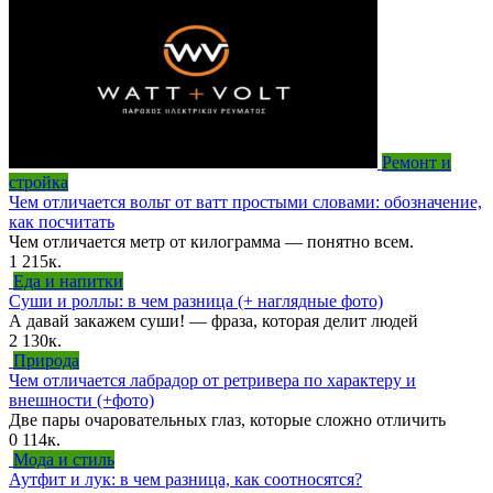
Ремонт и
стройка
Чем отличается вольт от ватт простыми словами: обозначение,
как посчитать
Чем отличается метр от килограмма — понятно всем.
1
215к.
Еда и напитки
Суши и роллы: в чем разница (+ наглядные фото)
А давай закажем суши! — фраза, которая делит людей
2
130к.
Природа
Чем отличается лабрадор от ретривера по характеру и
внешности (+фото)
Две пары очаровательных глаз, которые сложно отличить
0
114к.
Мода и стиль
Аутфит и лук: в чем разница, как соотносятся?