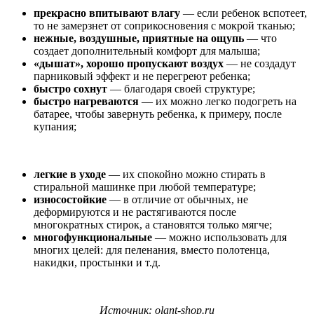
прекрасно впитывают влагу
— если ребенок вспотеет,
то не замерзнет от соприкосновения с мокрой тканью;
нежные, воздушные, приятные на ощупь
— что
создает дополнительный комфорт для малыша;
«дышат», хорошо пропускают воздух
— не создадут
парниковый эффект и не перегреют ребенка;
быстро сохнут
— благодаря своей структуре;
быстро нагреваются
— их можно легко подогреть на
батарее, чтобы завернуть ребенка, к примеру, после
купания;
легкие в уходе
— их спокойно можно стирать в
стиральной машинке при любой температуре;
износостойкие
— в отличие от обычных, не
деформируются и не растягиваются после
многократных стирок, а становятся только мягче;
многофункциональные
— можно использовать для
многих целей: для пеленания, вместо полотенца,
накидки, простынки и т.д.
Источник: olant-shop.ru